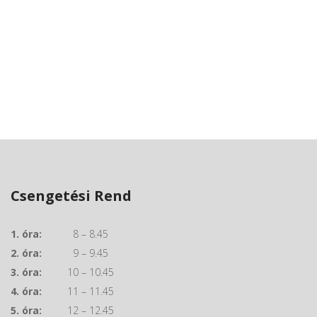
Csengetési Rend
1. óra:
8 – 8.45
2. óra:
9 – 9.45
3. óra:
10 – 10.45
4. óra:
11 – 11.45
5. óra:
12 – 12.45