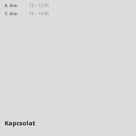
6. óra:
13 – 13.45
7. óra:
14 – 14.45
Kapcsolat