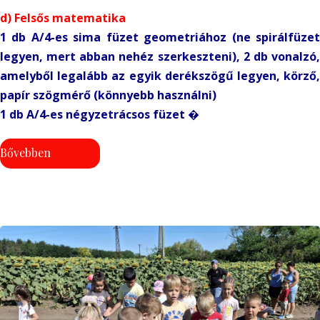
d) Felsős matematika
1 db A/4-es sima füzet geometriához (ne spirálfüzet
legyen, mert abban nehéz szerkeszteni), 2 db vonalzó,
amelyből legalább az egyik derékszögű legyen, körző,
papír szögmérő (könnyebb használni)
1 db A/4-es négyzetrácsos füzet �
Bővebben