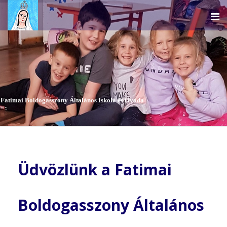
Fatimai Boldogasszony Általános Iskola és Óvoda
Üdvözlünk a Fatimai
Boldogasszony Általános