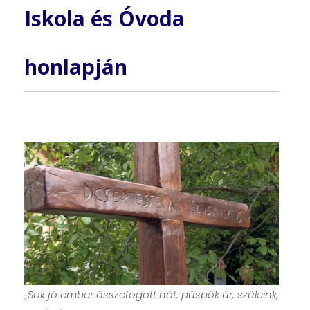
Iskola és Óvoda
honlapján
„Sok jó ember összefogott hát: püspök úr, szüleink,