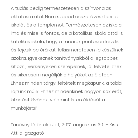
A tudás pedig természetesen a színvonalas
oktatásra utal. Nem szabad összetéveszteni az
iskolát és a templomot. Természetesen az iskolai
ima és mise is fontos, de a katolikus iskola attól is
katolikus iskola, hogy a tanárok pontosan kezdik
és fejezik be óráikat, lelkiismeretesen felkészülnek
azokra. Igyekeznek tanítványaikból a legtöbbet
kihozni, versenyeken szerepelnek, jól felvételiznek
és sikeresen megállják a helyüket az életben.
Ehhez minden tárgyi feltételt megkapunk, a többi
rajtunk múlik. Ehhez mindenkinek nagyon sok erőt,
kitartást kívánok, valamint Isten áldását a
munkájára!”
Tanévnyitó értekezlet, 2017. augusztus 30. – Kiss
Attila igazgató