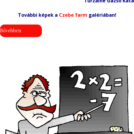
Turzainé Gazsó Kata
További képek a
Czebe farm
galériában!
Bővebben