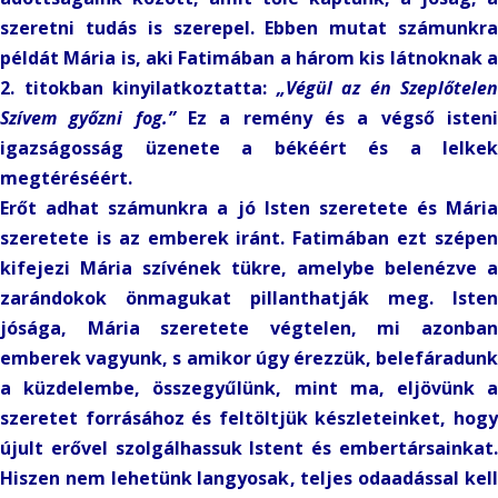
szeretni tudás is szerepel. Ebben mutat számunkra
példát Mária is, aki Fatimában a három kis látnoknak a
2. titokban kinyilatkoztatta:
„Végül az én Szeplőtelen
Szívem győzni fog.”
Ez a remény és a végső isten
igazságosság üzenete a békéért és a lelkek
megtéréséért.
Erőt adhat számunkra a jó Isten szeretete és Mária
szeretete is az emberek iránt. Fatimában ezt szépen
kifejezi Mária szívének tükre, amelybe belenézve a
zarándokok önmagukat pillanthatják meg. Isten
jósága, Mária szeretete végtelen, mi azonban
emberek vagyunk, s amikor úgy érezzük, belefáradunk
a küzdelembe, összegyűlünk, mint ma, eljövünk a
szeretet forrásához és feltöltjük készleteinket, hogy
újult erővel szolgálhassuk Istent és embertársainkat.
Hiszen nem lehetünk langyosak, teljes odaadással kell