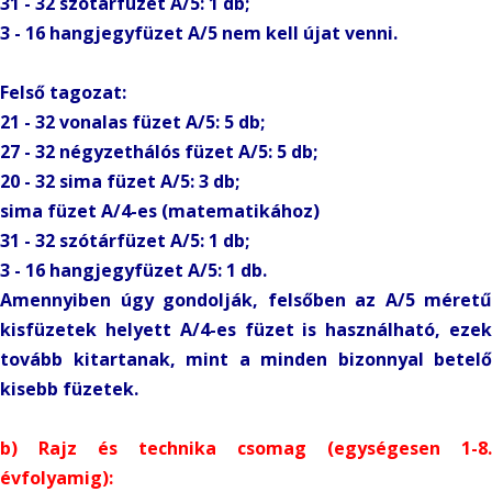
31 - 32 szótárfüzet A/5: 1 db;
3 - 16 hangjegyfüzet A/5 nem kell újat venni.
Felső tagozat:
21 - 32 vonalas füzet A/5: 5 db;
27 - 32 négyzethálós füzet A/5: 5 db;
20 - 32 sima füzet A/5: 3 db;
sima füzet A/4-es (matematikához)
31 - 32 szótárfüzet A/5: 1 db;
3 - 16 hangjegyfüzet A/5: 1 db.
Amennyiben úgy gondolják, felsőben az A/5 méretű
kisfüzetek helyett A/4-es füzet is használható, ezek
tovább kitartanak, mint a minden bizonnyal betelő
kisebb füzetek.
b) Rajz és technika csomag (egységesen 1-8.
évfolyamig):