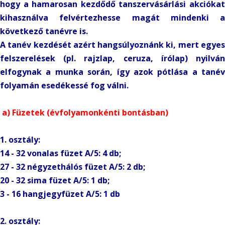
hogy a hamarosan kezdődő tanszervásárlási akciókat
kihasználva felvértezhesse magát mindenki a
következő tanévre is.
A tanév kezdését azért hangsúlyoznánk ki, mert egyes
felszerelések (pl. rajzlap, ceruza, írólap) nyilván
elfogynak a munka során, így azok pótlása a tanév
folyamán esedékessé fog válni.
a) Füzetek (évfolyamonkénti bontásban)
1. osztály:
14 - 32 vonalas füzet A/5: 4 db;
27 - 32 négyzethálós füzet A/5: 2 db;
20 - 32 sima füzet A/5: 1 db;
3 - 16 hangjegyfüzet A/5: 1 db
2. osztály: