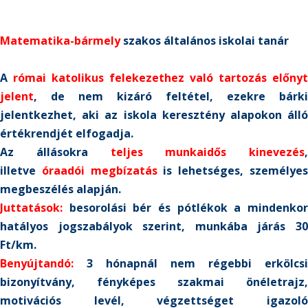
Matematika-bármely
szakos általános iskolai tanár
A
római katolikus felekezethez való tartozás előnyt
jelent
, de nem kizáró feltétel, ezekre bárki
jelentkezhet, aki az iskola keresztény alapokon álló
értékrendjét elfogadja.
Az állásokra
teljes munkaidős kinevezés
,
illetve
óraadói megbízatás
is lehetséges, személye
megbeszélés alapján.
Juttatások:
besorolási bér és pótlékok a mindenkor
hatályos jogszabályok szerint, munkába járás 30
Ft/km.
Benyújtandó:
3 hónapnál nem régebbi erkölcsi
bizonyítvány, fényképes szakmai önéletrajz,
motivációs levél, végzettséget igazoló