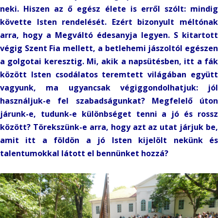
neki. Hiszen az ő egész élete is erről szólt: mindig
követte Isten rendelését. Ezért bizonyult méltónak
arra, hogy a Megváltó édesanyja legyen. S kitartott
végig Szent Fia mellett, a betlehemi jászoltól egészen
a golgotai keresztig. Mi, akik a napsütésben, itt a fák
között Isten csodálatos teremtett világában együtt
vagyunk, ma ugyancsak végiggondolhatjuk: jól
használjuk-e fel szabadságunkat? Megfelelő úton
járunk-e, tudunk-e különbséget tenni a jó és rossz
között? Törekszünk-e arra, hogy azt az utat járjuk be,
amit itt a földön a jó Isten kijelölt nekünk és
talentumokkal látott el bennünket hozzá?