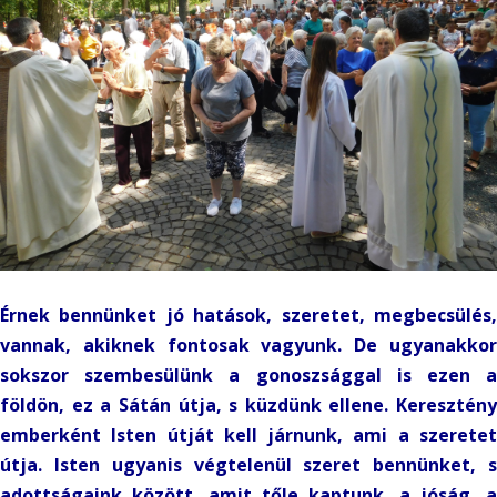
Érnek bennünket jó hatások, szeretet, megbecsülés,
vannak, akiknek fontosak vagyunk. De ugyanakkor
sokszor szembesülünk a gonoszsággal is ezen a
földön, ez a Sátán útja, s küzdünk ellene. Keresztény
emberként Isten útját kell járnunk, ami a szeretet
útja. Isten ugyanis végtelenül szeret bennünket, s
adottságaink között, amit tőle kaptunk, a jóság, a