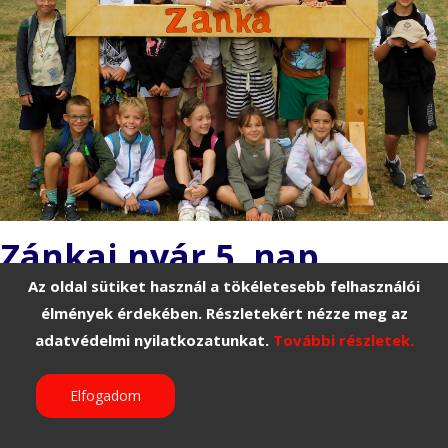
Zánkai nyár 5. nap
2026. július 09.
Az oldal sütiket használ a tökéletesebb felhasználói
élmények érdekében. Részletekért nézze meg az
A mai napot a megszokott tornával kezdtük.
adatvédelmi nyilatkozatunkat.
További részletek.
Elfogadom