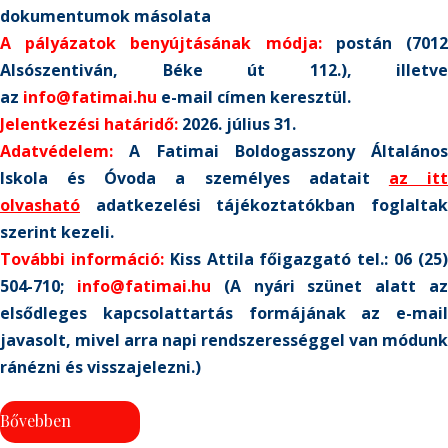
dokumentumok másolata
A pályázatok benyújtásának módja:
postán (701
Alsószentiván, Béke út 112.), illetve
az
info@fatimai.hu
e-mail címen keresztül.
Jelentkezési határidő:
2026. július 31.
Adatvédelem:
A Fatimai Boldogasszony Általános
Iskola és Óvoda a személyes adatait
az it
olvasható
adatkezelési tájékoztatókban foglaltak
szerint kezeli.
További információ:
Kiss Attila főigazgató tel.: 06 (25
504-710;
info@fatimai.hu
(A nyári szünet alatt a
elsődleges kapcsolattartás formájának az e-mail
javasolt, mivel arra napi rendszerességgel van módunk
ránézni és visszajelezni.)
Bővebben