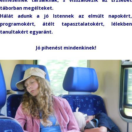
elmesélnek társaiknak, s visszaidézik az Erzsébet
táborban megélteket.
Hálát adunk a jó Istennek az elmúlt napokért,
programokért, átélt tapasztalatokért, lélekben
tanultakért egyaránt.
Jó pihenést mindenkinek!