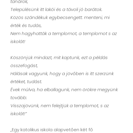
tanárok,
Településünk itt lakói és a távoli jó barátok.
Közös szándékuk egybecsengett: menteni, mi
érték és tudás,
Nem hagyhatták a templomot, a templomot s az
iskolát!
Köszönjük mindazt, mit kaptunk, ezt a példás
összefogást,
Hálásak vagyunk, hogy a jövőben is itt szerzünk
értéket, tudást.
Évek múlva, ha elballagunk, nem örökre megyünk
tovább:
Visszajövünk, nem felejtjük a templomot, s az
iskolát!”
„Egy katolikus iskola alapvetően két fő