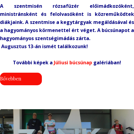
A szentmisén rózsafüzér előimádkozóként,
ministránsként és felolvasóként is közreműködtek
diákjaink. A szentmise a kegytárgyak megáldásával és
a hagyományos körmenettel ért véget. A búcsúnapot a
hagyományos szentségimádás zárta.
Augusztus 13-án ismét találkozunk!
További képek a
Júliusi búcsúnap
galériában!
Bővebben