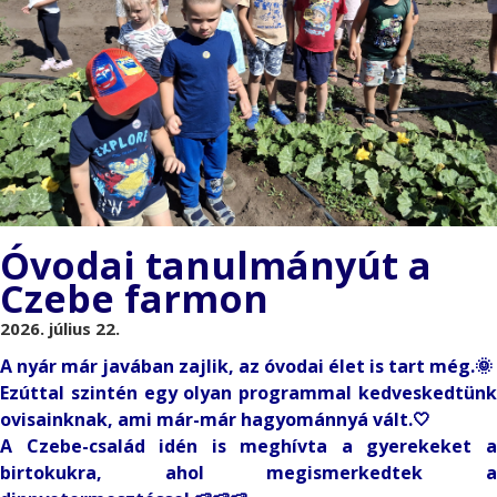
Óvodai tanulmányút a
Czebe farmon
2026. július 22.
A nyár már javában zajlik, az óvodai élet is tart még.🌞
Ezúttal szintén egy olyan programmal kedveskedtünk
ovisainknak, ami már-már hagyománnyá vált.🤍
A Czebe-család idén is meghívta a gyerekeket a
birtokukra, ahol megismerkedtek a