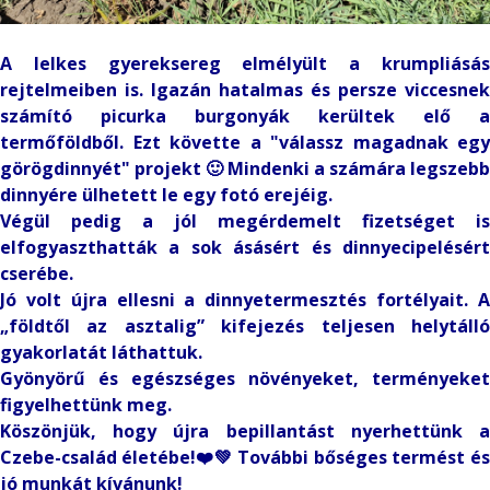
A lelkes gyereksereg elmélyült a krumpliásás
rejtelmeiben is. Igazán hatalmas és persze viccesnek
számító picurka burgonyák kerültek elő a
termőföldből. Ezt követte a "válassz magadnak egy
görögdinnyét" projekt 🙂 Mindenki a számára legszebb
dinnyére ülhetett le egy fotó erejéig.
Végül pedig a jól megérdemelt fizetséget is
elfogyaszthatták a sok ásásért és dinnyecipelésért
cserébe.
Jó volt újra ellesni a dinnyetermesztés fortélyait. A
„földtől az asztalig” kifejezés teljesen helytálló
gyakorlatát láthattuk.
Gyönyörű és egészséges növényeket, terményeket
figyelhettünk meg.
Köszönjük, hogy újra bepillantást nyerhettünk a
Czebe-család életébe!❤️💚 További bőséges termést és
jó munkát kívánunk!