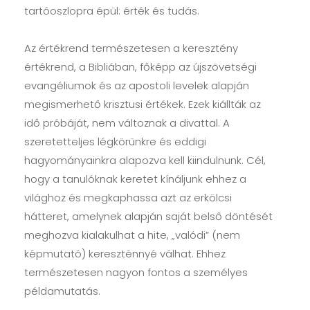
tartóoszlopra épül: érték és tudás.
Az értékrend természetesen a keresztény
értékrend, a Bibliában, főképp az újszövetségi
evangéliumok és az apostoli levelek alapján
megismerhető krisztusi értékek. Ezek kiállták az
idő próbáját, nem változnak a divattal. A
szeretetteljes légkörünkre és eddigi
hagyományainkra alapozva kell kiindulnunk. Cél,
hogy a tanulóknak keretet kínáljunk ehhez a
világhoz és megkaphassa azt az erkölcsi
hátteret, amelynek alapján saját belső döntését
meghozva kialakulhat a hite, „valódi” (nem
képmutató) kereszténnyé válhat. Ehhez
természetesen nagyon fontos a személyes
példamutatás.