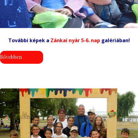
További képek a
Zánkai nyár 5-6. nap
galériában!
Bővebben