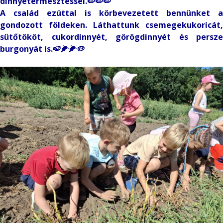
dinnyetermesztéssel.🍉🍉🍉
A család ezúttal is körbevezetett bennünket a
gondozott földeken. Láthattunk csemegekukoricát,
sütőtököt, cukordinnyét, görögdinnyét és persze
burgonyát is.🍉🌽🌽🥔