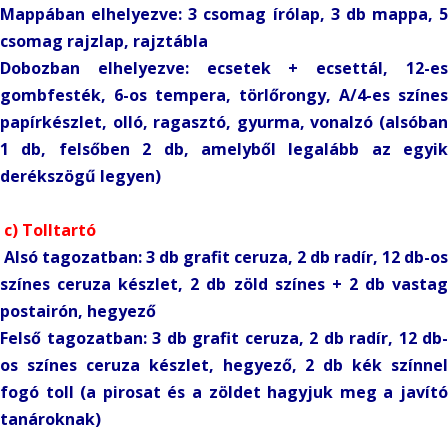
Mappában elhelyezve: 3 csomag írólap, 3 db mappa, 5
csomag rajzlap, rajztábla
Dobozban elhelyezve: ecsetek + ecsettál, 12-es
gombfesték, 6-os tempera, törlőrongy, A/4-es színes
papírkészlet, olló, ragasztó, gyurma, vonalzó (alsóban
1 db, felsőben 2 db, amelyből legalább az egyik
derékszögű legyen)
c) Tolltartó
Alsó tagozatban: 3 db grafit ceruza, 2 db radír, 12 db-os
színes ceruza készlet, 2 db zöld színes + 2 db vastag
postairón, hegyező
Felső tagozatban: 3 db grafit ceruza, 2 db radír, 12 db-
os színes ceruza készlet, hegyező, 2 db kék színnel
fogó toll (a pirosat és a zöldet hagyjuk meg a javító
tanároknak)