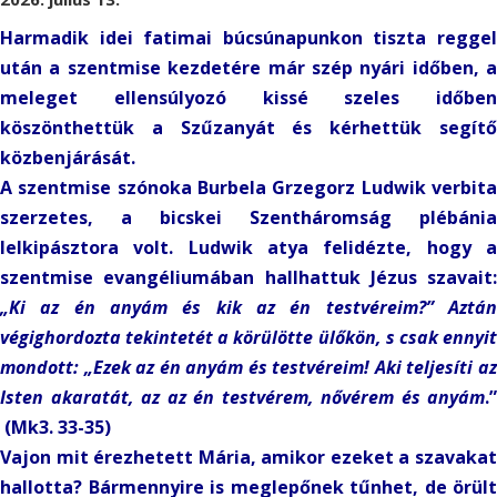
Harmadik idei fatimai búcsúnapunkon tiszta reggel
után a szentmise kezdetére már szép nyári időben, a
meleget ellensúlyozó kissé szeles időben
köszönthettük a Szűzanyát és kérhettük segítő
közbenjárását.
A szentmise szónoka Burbela Grzegorz Ludwik verbita
szerzetes, a bicskei Szentháromság plébánia
lelkipásztora volt. Ludwik atya felidézte, hogy a
szentmise evangéliumában hallhattuk Jézus szavait:
„Ki az én anyám és kik az én testvéreim?” Aztán
végighordozta tekintetét a körülötte ülőkön, s csak ennyit
mondott: „Ezek az én anyám és testvéreim! Aki teljesíti az
Isten akaratát, az az én testvérem, nővérem és anyám
.”
(Mk3. 33-35)
Vajon mit érezhetett Mária, amikor ezeket a szavakat
hallotta? Bármennyire is meglepőnek tűnhet, de örült