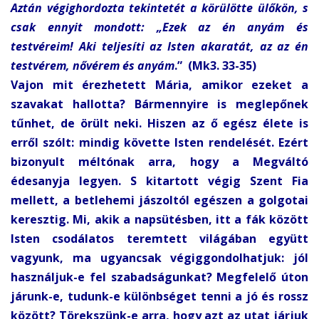
Aztán végighordozta tekintetét a körülötte ülőkön, s
csak ennyit mondott: „Ezek az én anyám és
testvéreim! Aki teljesíti az Isten akaratát, az az én
testvérem, nővérem és anyám
.” (Mk3. 33-35)
Vajon mit érezhetett Mária, amikor ezeket a
szavakat hallotta? Bármennyire is meglepőnek
tűnhet, de örült neki. Hiszen az ő egész élete is
erről szólt: mindig követte Isten rendelését. Ezért
bizonyult méltónak arra, hogy a Megváltó
édesanyja legyen. S kitartott végig Szent Fia
mellett, a betlehemi jászoltól egészen a golgotai
keresztig. Mi, akik a napsütésben, itt a fák között
Isten csodálatos teremtett világában együtt
vagyunk, ma ugyancsak végiggondolhatjuk: jól
használjuk-e fel szabadságunkat? Megfelelő úton
járunk-e, tudunk-e különbséget tenni a jó és rossz
között? Törekszünk-e arra, hogy azt az utat járjuk