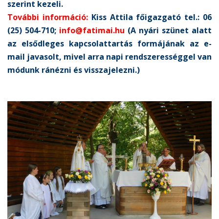
szerint kezeli.
További információ:
Kiss Attila főigazgató tel.: 06
(25) 504-710;
info@fatimai.hu
(A nyári szünet alatt
az elsődleges kapcsolattartás formájának az e-
mail javasolt, mivel arra napi rendszerességgel van
módunk ránézni és visszajelezni.)