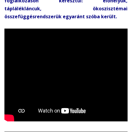
foglalkozáson keresztül: élőhelyük,
táplálékláncuk, ökoszisztémai
összefüggésrendszerük egyaránt szóba került.