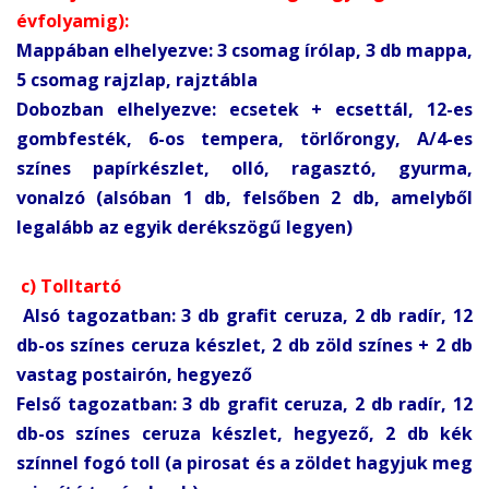
évfolyamig):
Mappában elhelyezve: 3 csomag írólap, 3 db mappa,
5 csomag rajzlap, rajztábla
Dobozban elhelyezve: ecsetek + ecsettál, 12-es
gombfesték, 6-os tempera, törlőrongy, A/4-es
színes papírkészlet, olló, ragasztó, gyurma,
vonalzó (alsóban 1 db, felsőben 2 db, amelyből
legalább az egyik derékszögű legyen)
c) Tolltartó
Alsó tagozatban: 3 db grafit ceruza, 2 db radír, 12
db-os színes ceruza készlet, 2 db zöld színes + 2 db
vastag postairón, hegyező
Felső tagozatban: 3 db grafit ceruza, 2 db radír, 12
db-os színes ceruza készlet, hegyező, 2 db kék
színnel fogó toll (a pirosat és a zöldet hagyjuk meg