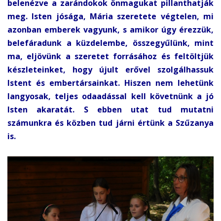
belenézve a zarándokok önmagukat pillanthatják
meg. Isten jósága, Mária szeretete végtelen, mi
azonban emberek vagyunk, s amikor úgy érezzük,
belefáradunk a küzdelembe, összegyűlünk, mint
ma, eljövünk a szeretet forrásához és feltöltjük
készleteinket, hogy újult erővel szolgálhassuk
Istent és embertársainkat. Hiszen nem lehetünk
langyosak, teljes odaadással kell követnünk a jó
Isten akaratát. S ebben utat tud mutatni
számunkra és közben tud járni értünk a Szűzanya
is.