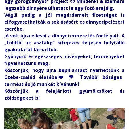
egy görögdinnyét" projekt 🙂 Mindenki a számára
legszebb dinnyére ülhetett le egy fotó erejéig.
Végül pedig a jól megérdemelt fizetséget is
elfogyaszthatták a sok ásásért és dinnyecipelésért
cserébe.
Jó volt újra ellesni a dinnyetermesztés fortélyait. A
„földtől az asztalig” kifejezés teljesen helytálló
gyakorlatát láthattuk.
Gyönyörű és egészséges növényeket, terményeket
figyelhettünk meg.
Köszönjük, hogy újra bepillantást nyerhettünk a
Czebe-család életébe!❤️💚 További bőséges
termést és jó munkát kívánunk!
Köszönjük a felajánlott gyümölcsöket és
zöldségeket is!