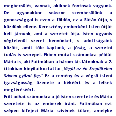
megbecsülés, vannak, akiknek fontosak vagyunk.
De ugyanakkor sokszor szembesülünk a
gonoszsággal is ezen a földön, ez a Sátán útja, s
küzdünk ellene. Keresztény emberként Isten útját
kell járnunk, ami a szeretet útja. Isten ugyanis
végtelenül szeret bennünket, s adottságaink
között, amit tőle kaptunk, a jóság, a szeretni
tudás is szerepel. Ebben mutat számunkra példát
Mária is, aki Fatimában a három kis látnoknak a 2.
titokban kinyilatkoztatta:
„Végül az én Szeplőtelen
Szívem győzni fog.”
Ez a remény és a végső isteni
igazságosság üzenete a békéért és a lelkek
megtéréséért.
Erőt adhat számunkra a jó Isten szeretete és Mária
szeretete is az emberek iránt. Fatimában ezt
szépen kifejezi Mária szívének tükre, amelybe