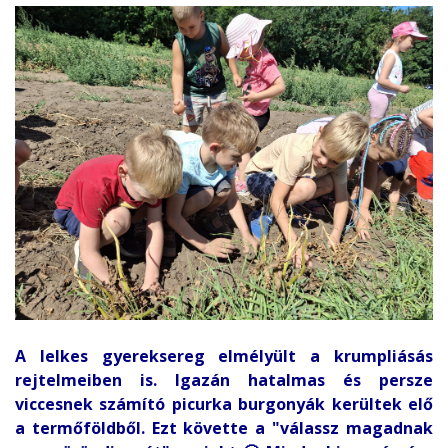
A lelkes gyereksereg elmélyült a krumpliásás
rejtelmeiben is. Igazán hatalmas és persze
viccesnek számító picurka burgonyák kerültek elő
a termőföldből. Ezt követte a "válassz magadnak