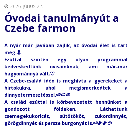
2026. JÚLIUS 22.
Óvodai tanulmányút a
Czebe farmon
A nyár már javában zajlik, az óvodai élet is tart
még.🌞
Ezúttal szintén egy olyan programmal
kedveskedtünk ovisainknak, ami már-már
hagyománnyá vált.🤍
A Czebe-család idén is meghívta a gyerekeket a
birtokukra, ahol megismerkedtek a
dinnyetermesztéssel.🍉🍉🍉
A család ezúttal is körbevezetett bennünket a
gondozott földeken. Láthattunk
csemegekukoricát, sütőtököt, cukordinnyét,
görögdinnyét és persze burgonyát is.🍉🌽🌽🥔