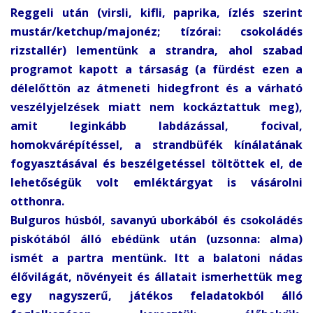
Reggeli után (virsli, kifli, paprika, ízlés szerint
mustár/ketchup/majonéz; tízórai: csokoládés
rizstallér) lementünk a strandra, ahol szabad
programot kapott a társaság (a fürdést ezen a
délelőttön az átmeneti hidegfront és a várható
veszélyjelzések miatt nem kockáztattuk meg),
amit leginkább labdázással, focival,
homokvárépítéssel, a strandbüfék kínálatának
fogyasztásával és beszélgetéssel töltöttek el, de
lehetőségük volt emléktárgyat is vásárolni
otthonra.
Bulguros húsból, savanyú uborkából és csokoládés
piskótából álló ebédünk után (uzsonna: alma)
ismét a partra mentünk. Itt a balatoni nádas
élővilágát, növényeit és állatait ismerhettük meg
egy nagyszerű, játékos feladatokból álló