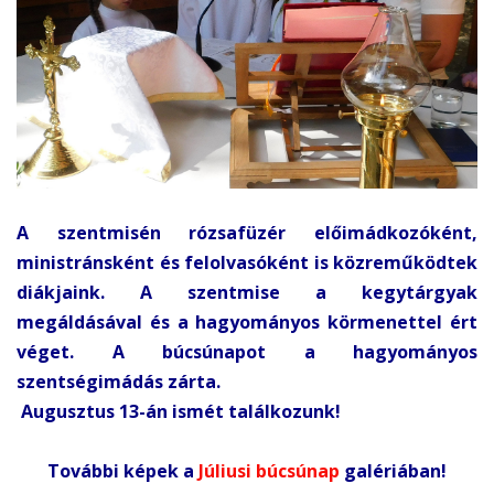
A szentmisén rózsafüzér előimádkozóként,
ministránsként és felolvasóként is közreműködtek
diákjaink. A szentmise a kegytárgyak
megáldásával és a hagyományos körmenettel ért
véget. A búcsúnapot a hagyományos
szentségimádás zárta.
Augusztus 13-án ismét találkozunk!
További képek a
Júliusi búcsúnap
galériában!