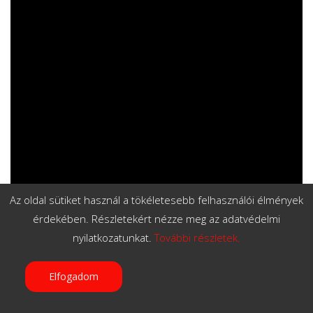
Az oldal sütiket használ a tökéletesebb felhasználói élmények
érdekében. Részletekért nézze meg az adatvédelmi
nyilatkozatunkat.
További részletek.
Felismertük a lejátszott állathangokat is és sikert
aratott a denevér-szúnyog-nádas játék is.
Elfogadom
Köszönjük a tesóknak az élvezetes interaktív,
természetbe kihelyezett tanórát, s az élményt,