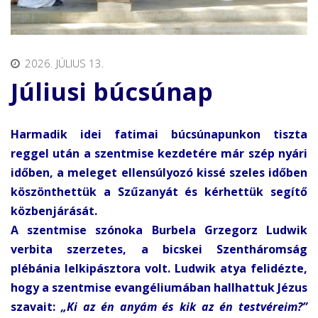
2026. JÚLIUS 13.
Júliusi búcsúnap
Harmadik idei fatimai búcsúnapunkon tiszta
reggel után a szentmise kezdetére már szép nyári
időben, a meleget ellensúlyozó kissé szeles időben
köszönthettük a Szűzanyát és kérhettük segítő
közbenjárását.
A szentmise szónoka Burbela Grzegorz Ludwik
verbita szerzetes, a bicskei Szentháromság
plébánia lelkipásztora volt. Ludwik atya felidézte,
hogy a szentmise evangéliumában hallhattuk Jézus
szavait:
„Ki az én anyám és kik az én testvéreim?”