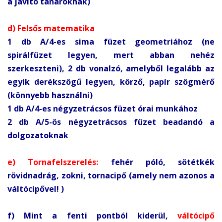
a javító tanároknak)
d) Felsős matematika
1 db A/4-es sima füzet geometriához (ne
spirálfüzet legyen, mert abban nehéz
szerkeszteni), 2 db vonalzó, amelyből legalább az
egyik derékszögű legyen, körző, papír szögmérő
(könnyebb használni)
1 db A/4-es négyzetrácsos füzet órai munkához
2 db A/5-ös négyzetrácsos füzet beadandó a
dolgozatoknak
e) Tornafelszerelés:
fehér póló, sötétkék
rövidnadrág, zokni, tornacipő (amely nem azonos a
váltócipővel! )
f) Mint a fenti pontból kiderül,
váltócipő