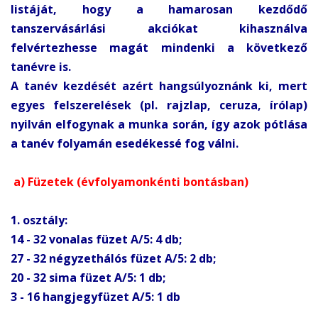
listáját, hogy a hamarosan kezdődő
tanszervásárlási akciókat kihasználva
felvértezhesse magát mindenki a következő
tanévre is.
A tanév kezdését azért hangsúlyoznánk ki, mert
egyes felszerelések (pl. rajzlap, ceruza, írólap)
nyilván elfogynak a munka során, így azok pótlása
a tanév folyamán esedékessé fog válni.
a) Füzetek (évfolyamonkénti bontásban)
1. osztály:
14 - 32 vonalas füzet A/5: 4 db;
27 - 32 négyzethálós füzet A/5: 2 db;
20 - 32 sima füzet A/5: 1 db;
3 - 16 hangjegyfüzet A/5: 1 db