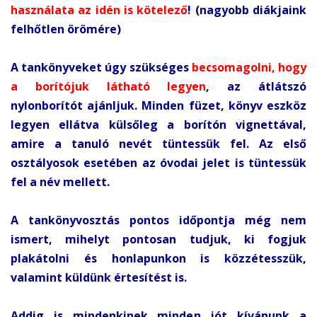
használata az idén is kötelező
! (nagyobb diákjaink
felhőtlen örömére)
A tankönyveket úgy szükséges
becsomagolni, hogy
a borítójuk látható legyen
, az átlátszó
nylonborítót ajánljuk. Minden füzet, könyv eszköz
legyen ellátva külsőleg a borítón vignettával,
amire a tanuló nevét tüntessük fel. Az első
osztályosok esetében az óvodai jelet is tüntessük
fel a név mellett.
A tankönyvosztás pontos időpontja még nem
ismert, mihelyt pontosan tudjuk, ki fogjuk
plakátolni és honlapunkon is közzétesszük,
valamint küldünk értesítést is.
Addig is mindenkinek minden jót kívánunk a