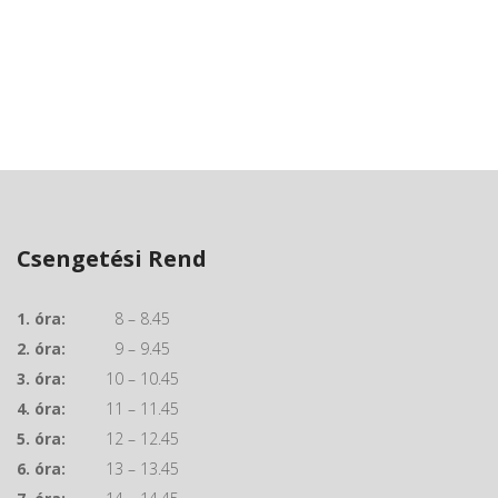
Csengetési Rend
1. óra:
8 – 8.45
2. óra:
9 – 9.45
3. óra:
10 – 10.45
4. óra:
11 – 11.45
5. óra:
12 – 12.45
6. óra:
13 – 13.45