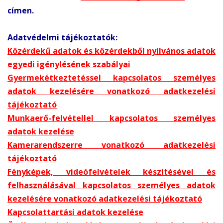
címen.
Adatvédelmi tájékoztatók:
Közérdekű adatok és közérdekből nyilvános adatok
egyedi igénylésének szabályai
Gyermekétkeztetéssel kapcsolatos személyes
adatok kezelésére vonatkozó adatkezelési
tájékoztató
Munkaerő-felvétellel kapcsolatos személyes
adatok kezelése
Kamerarendszerre vonatkozó adatkezelési
tájékoztató
Fényképek, videófelvételek készítésével és
felhasználásával kapcsolatos személyes adatok
kezelésére vonatkozó adatkezelési tájékoztató
Kapcsolattartási adatok kezelése