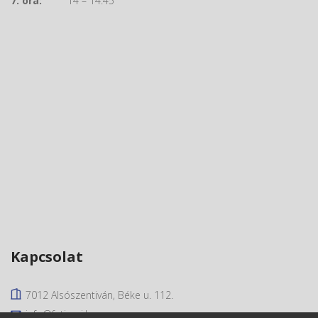
7. óra:
14 – 14.45
Kapcsolat
7012 Alsószentiván, Béke u. 112.
info@fatimai.hu