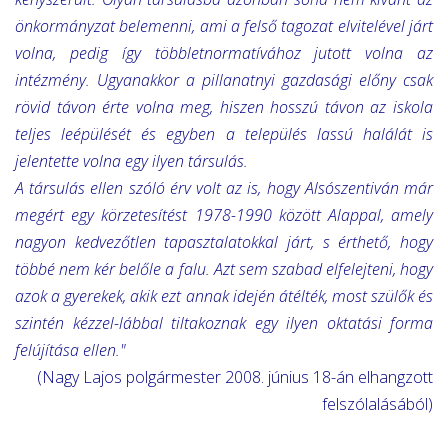
önkormányzat belemenni, ami a felső tagozat elvitelével járt
volna, pedig így többletnormatívához jutott volna az
intézmény. Ugyanakkor a pillanatnyi gazdasági előny csak
rövid távon érte volna meg, hiszen hosszú távon az iskola
teljes leépülését és egyben a település lassú halálát is
jelentette volna egy ilyen társulás.
A társulás ellen szóló érv volt az is, hogy Alsószentiván már
megért egy körzetesítést 1978-1990 között Alappal, amely
nagyon kedvezőtlen tapasztalatokkal járt, s érthető, hogy
többé nem kér belőle a falu. Azt sem szabad elfelejteni, hogy
azok a gyerekek, akik ezt annak idején átélték, most szülők és
szintén kézzel-lábbal tiltakoznak egy ilyen oktatási forma
felújítása ellen."
(Nagy Lajos polgármester 2008. június 18-án elhangzott
felszólalásából)