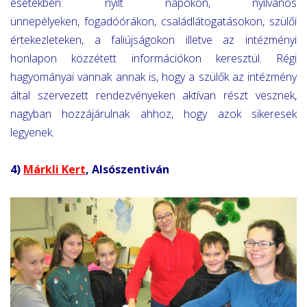
esetekben:
nyílt napokon, nyilvános
ünnepélyeken, fogadóórákon, családlátogatásokon, szülői
értekezleteken, a faliújságokon illetve az intézményi
honlapon közzétett információkon keresztül.
Régi
hagyományai vannak annak is, hogy a szülők az intézmény
által szervezett rendezvényeken aktívan részt vesznek,
nagyban hozzájárulnak ahhoz, hogy azok sikeresek
legyenek.
4)
Márkli Kert
, Alsószentiván