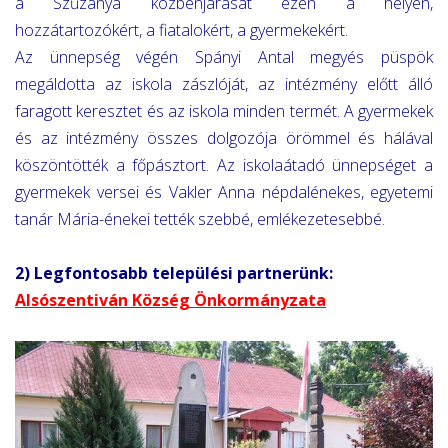
a Szűzanya közbenjárását ezen a helyen,
hozzátartozókért, a fiatalokért, a gyermekekért.
Az ünnepség végén Spányi Antal megyés püspök
megáldotta az iskola zászlóját, az intézmény előtt álló
faragott keresztet és az iskola minden termét. A gyermekek
és az intézmény összes dolgozója örömmel és hálával
köszöntötték a főpásztort. Az iskolaátadó ünnepséget a
gyermekek versei és Vakler Anna népdalénekes, egyetemi
tanár Mária-énekei tették szebbé, emlékezetesebbé.
2) Legfontosabb települési partnerünk:
Alsószentiván Község Önkormányzata