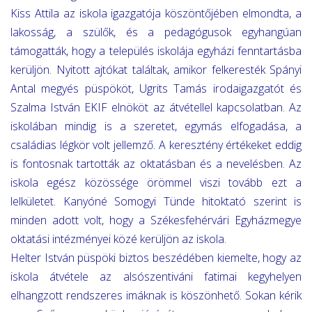
Kiss Attila az iskola igazgatója köszöntőjében elmondta, a
lakosság, a szülők, és a pedagógusok egyhangúan
támogatták, hogy a település iskolája egyházi fenntartásba
kerüljön. Nyitott ajtókat találtak, amikor felkeresték Spányi
Antal megyés püspököt, Ugrits Tamás irodaigazgatót és
Szalma István EKIF elnököt az átvétellel kapcsolatban. Az
iskolában mindig is a szeretet, egymás elfogadása, a
családias légkör volt jellemző. A keresztény értékeket eddig
is fontosnak tartották az oktatásban és a nevelésben. Az
iskola egész közössége örömmel viszi tovább ezt a
lelkületet. Kanyóné Somogyi Tünde hitoktató szerint is
minden adott volt, hogy a Székesfehérvári Egyházmegye
oktatási intézményei közé kerüljön az iskola.
Helter István püspöki biztos beszédében kiemelte, hogy az
iskola átvétele az alsószentiváni fatimai kegyhelyen
elhangzott rendszeres imáknak is köszönhető. Sokan kérik