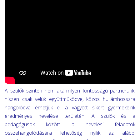
A szülők szintén nem akármilyen fontosságú partnerünk,
hiszen csak velük együttműködve, közös hullámhosszra
hangolódva érhetjük el a vágyott sikert gyermekeink
eredményes nevelése területén.
A szülők és a
pedagógusok között a nevelési feladatok
összehangolódására lehetőség nyílik az alábbi