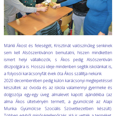
Márkli Ákost és feleségét, Krisztinát valószínűleg senkinek
sem kell Alsószentivánon bemutatni, hiszen mindketten
ismert helyi vállalkozók, s Ákos pedig Alsószentiván
díszpolgára is.
Hosszú ideje mindenben segítik iskolánkat is,
a folyosói karácsonyfát évek óta Ákos szállítja nekünk.
2020 decemberében pedig külön karácsonyi meglepetéssel
készültek: az óvoda és az iskola valamennyi gyermeke és
dolgozója egy-egy üveg almalevet kapott ajándékba (az
alma Ákos ültetvényén termett, a gyümölcslé az Alapi
Munka Gyümölcse Szociális Szövetkezetben készült).
Többen egyből minőségellenőrzés alá is vették a terméket,