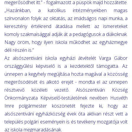
megerősödhet itt.” - fogalmazott a püspök majd hozzátette.
„Hazánkban, a katolikus intézményekben magas
színvonalon folyik az oktatás, az imádságos napi munka, a
keresztény értékrend átadása mellett az ismereteket
komoly szakmaisággal adják át a pedagógusok a diákoknak.
Nagy öröm, hogy ilyen iskola működhet az egyházmegye
déli részén is.”
Az alsószentiváni iskola egyházi átvételét Varga Gábor
országgyűlési képviselő is a kezdetektől támogatta. Az
ünnepen a kegyhely megújítása hozta magával a közösség
megerősödését és alkotó erejét - mondta el az ünnepen
résztvevő közéleti vezető. Alsószentiván Község
Önkormányzata Képviselő-testületének nevében Husvéth
Imre polgármester köszönetét fejezte ki, hogy az
alsószentiváni egyházközség évek óta aktívan részt vett a
település polgári eseményein is és tevékeny mozgatója volt
az iskola megmaradásának.