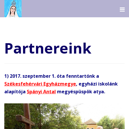
Partnereink
1) 2017. szeptember 1. óta fenntartónk a
Székesfehérvári Egyházmegye
, egyházi iskolánk
alapítója
Spányi Antal
megyéspüspök atya.