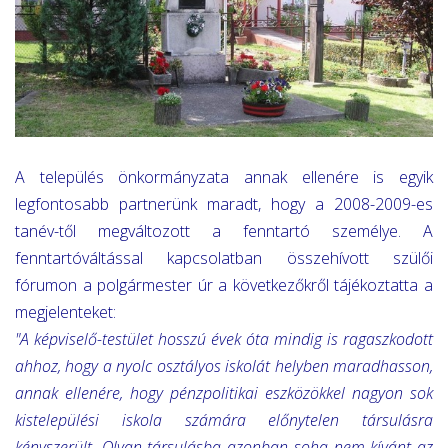
A település önkormányzata annak ellenére is egyik
legfontosabb partnerünk maradt, hogy a 2008-2009-es
tanév-től megváltozott a fenntartó személye. A
fenntartóváltással kapcsolatban összehívott szülői
fórumon a polgármester úr a következőkről tájékoztatta a
megjelenteket:
"A képviselő-testület hosszú évek óta mindig is ragaszkodott
ahhoz, hogy a nyolc osztályos iskolát helyben maradhasson,
annak ellenére, hogy pénzpolitikai eszközökkel nagyon sok
kistelepülési iskola számára előnytelen társulásra
kényszerült. Olyan társulásba azonban soha nem kívánt az