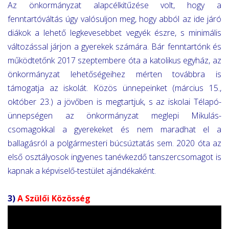
Az önkormányzat alapcélkitűzése volt, hogy a
fenntartóváltás úgy valósuljon meg, hogy abból az ide járó
diákok a lehető legkevesebbet vegyék észre, s minimális
változással járjon a gyerekek számára. Bár fenntartónk és
működtetőnk 2017 szeptembere óta a katolikus egyház, az
önkormányzat lehetőségeihez mérten továbbra is
támogatja az iskolát. Közös ünnepeinket (március 15.,
október 23.) a jövőben is megtartjuk, s az iskolai Télapó-
ünnepségen az önkormányzat meglepi Mikulás-
csomagokkal a gyerekeket és nem maradhat el a
ballagásról a polgármesteri búcsúztatás sem. 2020 óta az
első osztályosok ingyenes tanévkezdő tanszercsomagot is
kapnak a képviselő-testület ajándékaként.
3)
A Szülői Közösség