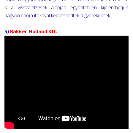
s a visszajelzések alapján egyöntetűen kijelenthetjük:
nagyon finom itókával kedveskedtek a gyerekeknek.
5)
Bakker-Holland Kft.