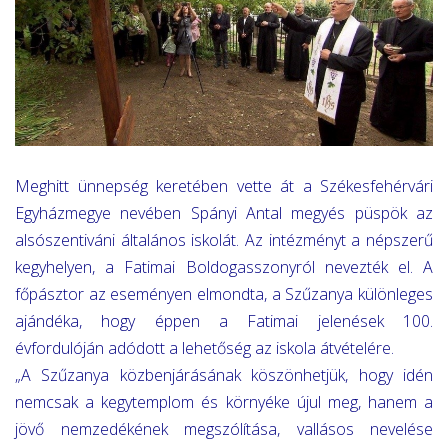
Meghitt ünnepség keretében vette át a Székesfehérvári
Egyházmegye nevében Spányi Antal megyés püspök az
alsószentiváni általános iskolát. Az intézményt a népszerű
kegyhelyen, a Fatimai Boldogasszonyról nevezték el. A
főpásztor az eseményen elmondta, a Szűzanya különleges
ajándéka, hogy éppen a Fatimai jelenések 100.
évfordulóján adódott a lehetőség az iskola átvételére.
„A Szűzanya közbenjárásának köszönhetjük, hogy idén
nemcsak a kegytemplom és környéke újul meg, hanem a
jövő nemzedékének megszólítása, vallásos nevelése