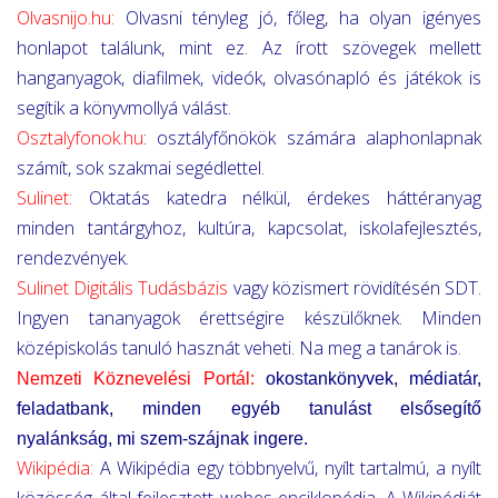
Olvasnijo.hu
:
Olvasni tényleg jó, főleg, ha olyan igényes
honlapot találunk, mint ez. Az írott szövegek mellett
hanganyagok, diafilmek, videók, olvasónapló és játékok is
segítik a könyvmollyá válást.
Osztalyfonok.hu
: osztályfőnökök számára alaphonlapnak
számít, sok szakmai segédlettel.
Sulinet
:
Oktatás katedra nélkül, érdekes háttéranyag
minden tantárgyhoz, kultúra, kapcsolat, iskolafejlesztés,
rendezvények.
Sulinet Digitális Tudásbázis
vagy közismert rövidítésén SDT.
Ingyen tananyagok érettségire készülőknek. Minden
középiskolás tanuló hasznát veheti. Na meg a tanárok is.
Nemzeti Köznevelési Portál
:
okostankönyvek, médiatár,
feladatbank, minden egyéb tanulást elsősegítő
nyalánkság, mi szem-szájnak ingere.
Wikipédia
:
A Wikipédia egy többnyelvű, nyílt tartalmú, a nyílt