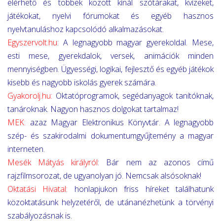
elérhető és többek között kínál szótárakat, kvízeket,
játékokat, nyelvi fórumokat és egyéb hasznos
nyelvtanuláshoz kapcsolódó alkalmazásokat.
Egyszervolt.hu
: A legnagyobb magyar gyerekoldal. Mese,
esti mese, gyerekdalok, versek, animációk minden
mennyiségben. Ügyességi, logikai, fejlesztő és egyéb játékok
kisebb és nagyobb iskolás gyerek számára.
Gyakorolj.hu
:
Oktatóprogramok, segédanyagok tanítóknak,
tanároknak. Nagyon hasznos dolgokat tartalmaz!
MEK
:
azaz Magyar Elektronikus Könyvtár. A legnagyobb
szép- és szakirodalmi dokumentumgyűjtemény a magyar
interneten.
Mesék Mátyás királyról
: Bár nem az azonos című
rajzfilmsorozat, de ugyanolyan jó. Nemcsak alsósoknak!
Oktatási Hivatal
:
honlapjukon friss híreket találhatunk
közoktatásunk helyzetéről, de utánanézhetünk a törvényi
szabályozásnak is.