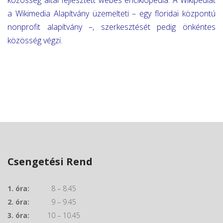
közösség által fejlesztett webes enciklopédia. A Wikipédiát
a Wikimedia Alapítvány üzemelteti – egy floridai központú
nonprofit alapítvány –, szerkesztését pedig önkéntes
közösség végzi.
Csengetési Rend
1. óra:
8 – 8.45
2. óra:
9 – 9.45
3. óra:
10 – 10.45