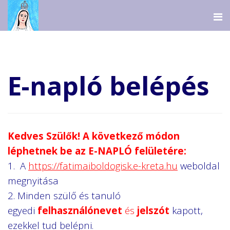
E-napló belépés
Kedves Szülők! A következő módon
léphetnek be az
E-NAPLÓ felületére:
1. A
https://fatimaiboldogisk.e-kreta.hu
weboldal
megnyitása
2. Minden szülő és tanuló
egyedi
felhasználónevet
és
jelszót
kapott,
ezekkel tud belépni.