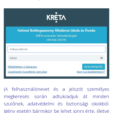
(A felhasználónevet és a jelszót személyes
megkeresés során adtuk/adjuk át minden
szülőnek, adatvédelmi és biztonsági okokból.
Igény esetén bármikor be lehet jönni érte, illetve