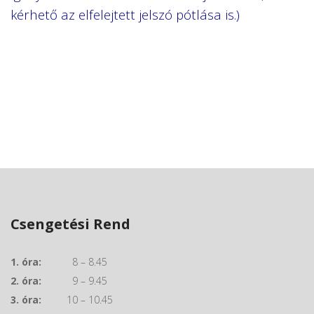
kérhető az elfelejtett jelszó pótlása is.)
Csengetési Rend
1. óra:
8 – 8.45
2. óra:
9 – 9.45
3. óra:
10 – 10.45