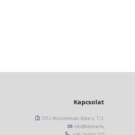
Kapcsolat
7012 Alsószentiván, Béke u. 112.
info@fatimai.hu
+36-25/504-710