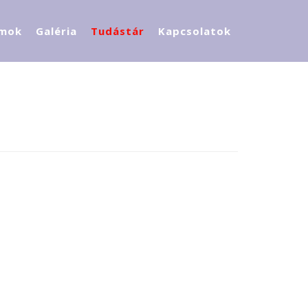
mok
Galéria
Tudástár
Kapcsolatok
Adatvédelem
Óvodánk