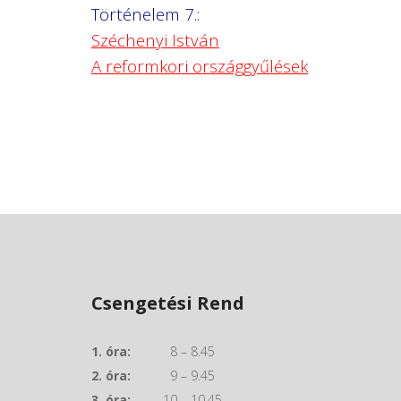
Történelem 7.:
Széchenyi István
A reformkori országgyűlések
Csengetési Rend
1. óra:
8 – 8.45
2. óra:
9 – 9.45
3. óra:
10 – 10.45