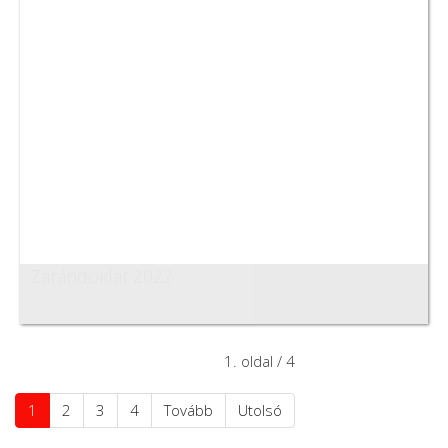
Zarándoklat 2022
1. oldal / 4
1
2
3
4
Tovább
Utolsó