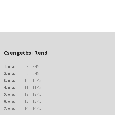
Csengetési Rend
1. óra:
8 – 8.45
2. óra:
9 – 9.45
3. óra:
10 – 10.45
4. óra:
11 – 11.45
5. óra:
12 – 12.45
6. óra:
13 – 13.45
7. óra:
14 – 14.45