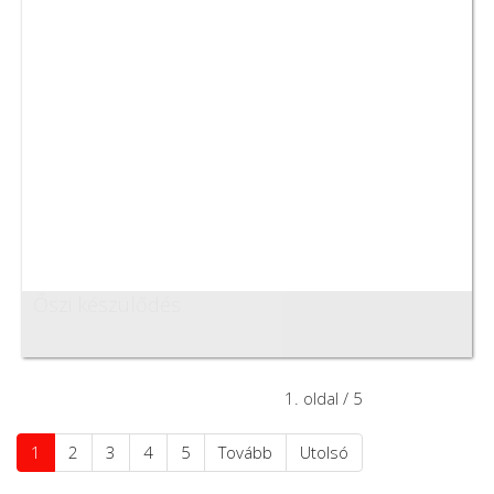
Őszi készülődés
1. oldal / 5
1
2
3
4
5
Tovább
Utolsó