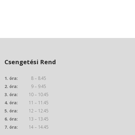
Csengetési Rend
1. óra:
8 – 8.45
2. óra:
9 – 9.45
3. óra:
10 – 10.45
4. óra:
11 – 11.45
5. óra:
12 – 12.45
6. óra:
13 – 13.45
7. óra:
14 – 14.45