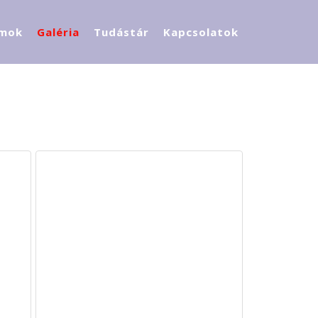
mok
Galéria
Tudástár
Kapcsolatok
Adatvédelem
Óvodánk