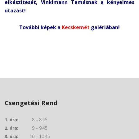
elkészítesét, Vinklmann Tamásnak a kényelmes
utazást!
További képek a
Kecskemét
galériában!
Csengetési Rend
1. óra:
8 – 8.45
2. óra:
9 – 9.45
3. óra:
10 – 10.45