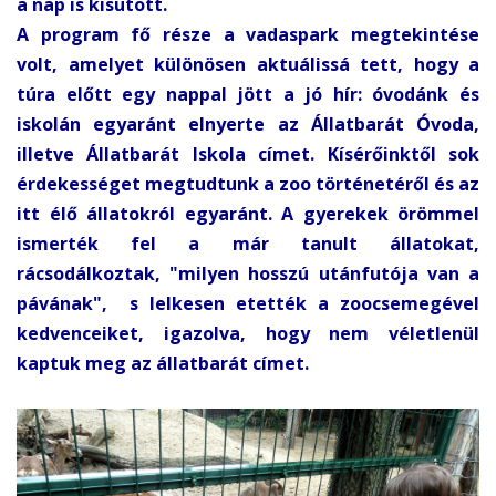
a nap is kisütött.
A program fő része a vadaspark megtekintése
volt, amelyet különösen aktuálissá tett, hogy a
túra előtt egy nappal jött a jó hír: óvodánk és
iskolán egyaránt elnyerte az Állatbarát Óvoda,
illetve Állatbarát Iskola címet. Kísérőinktől sok
érdekességet megtudtunk a zoo történetéről és az
itt élő állatokról egyaránt. A gyerekek örömmel
ismerték fel a már tanult állatokat,
rácsodálkoztak, "milyen hosszú utánfutója van a
pávának", s lelkesen etették a zoocsemegével
kedvenceiket, igazolva, hogy nem véletlenül
kaptuk meg az állatbarát címet.