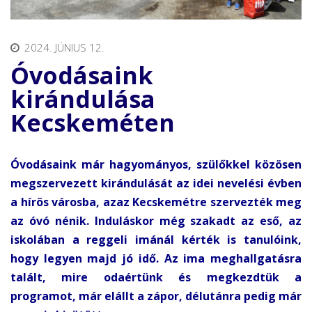
2024. JÚNIUS 12.
Óvodásaink
kirándulása
Kecskeméten
Óvodásaink már hagyományos, szülőkkel közösen
megszervezett kirándulását
az idei nevelési évben
a hírös városba, azaz Kecskemétre szervezték meg
az óvó nénik. Induláskor még szakadt az eső, az
iskolában a reggeli imánál kérték is tanulóink,
hogy legyen majd jó idő. Az ima meghallgatásra
talált, mire odaértünk és megkezdtük a
programot, már elállt a zápor, délutánra pedig már