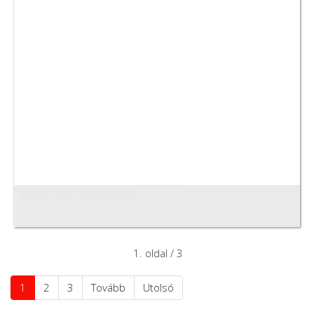
Kuvaszok látogatása
1. oldal / 3
1
2
3
Tovább
Utolsó