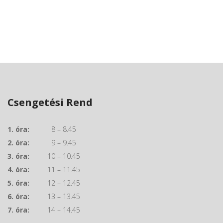
Csengetési Rend
1. óra:
8 – 8.45
2. óra:
9 – 9.45
3. óra:
10 – 10.45
4. óra:
11 – 11.45
5. óra:
12 – 12.45
6. óra:
13 – 13.45
7. óra:
14 – 14.45