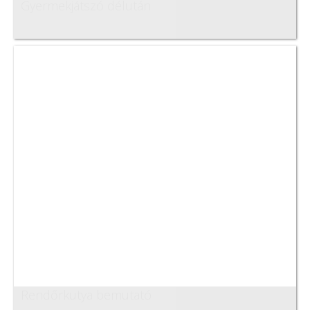
Gyermekjátszó délután
Rendőrkutya bemutató