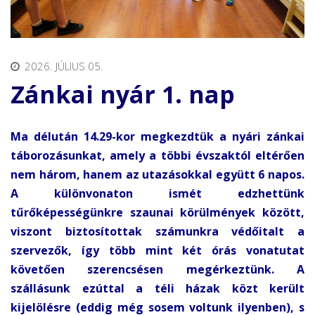
2026. JÚLIUS 05.
Zánkai nyár 1. nap
Ma délután 14.29-kor megkezdtük a nyári zánkai
táborozásunkat, amely a többi évszaktól eltérően
nem három, hanem az utazásokkal együtt 6 napos.
A különvonaton ismét edzhettünk
tűrőképességünkre szaunai körülmények között,
viszont biztosítottak számunkra védőitalt a
szervezők, így több mint két órás vonatutat
követően szerencsésen megérkeztünk. A
szállásunk ezúttal a téli házak közt került
kijelölésre (eddig még sosem voltunk ilyenben), s