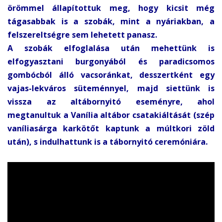
örömmel állapítottuk meg, hogy kicsit még
tágasabbak is a szobák, mint a nyáriakban, a
felszereltségre sem lehetett panasz.
A szobák elfoglalása után mehettünk is
elfogyasztani burgonyából és paradicsomos
gombócból álló vacsoránkat, desszertként egy
vajas-lekváros süteménnyel, majd siettünk is
vissza az altábornyitó eseményre, ahol
megtanultuk a Vanília altábor csatakiáltását (szép
vaníliasárga karkötőt kaptunk a múltkori zöld
után), s indulhattunk is a tábornyitó ceremóniára.