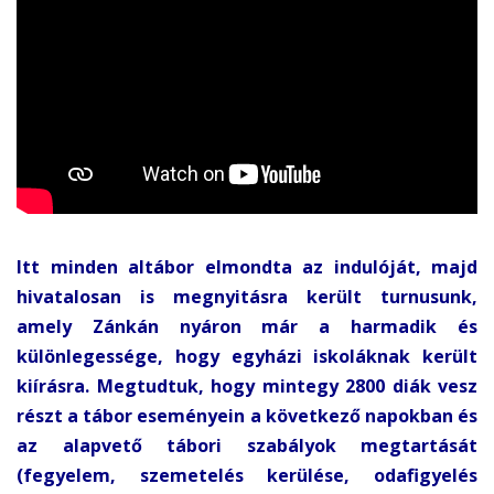
Itt minden altábor elmondta az indulóját, majd
hivatalosan is megnyitásra került turnusunk,
amely Zánkán nyáron már a harmadik és
különlegessége, hogy egyházi iskoláknak került
kiírásra. Megtudtuk, hogy mintegy 2800 diák vesz
részt a tábor eseményein a következő napokban és
az alapvető tábori szabályok megtartását
(fegyelem, szemetelés kerülése, odafigyelés